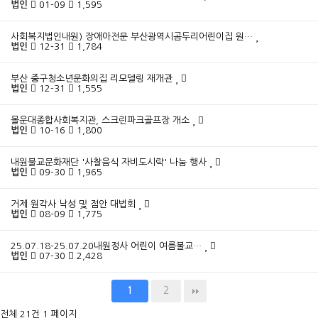
법인
01-09
1,595
사회복지법인내원) 장애아전문 부산광역시곰두리어린이집 원…
법인
12-31
1,784
부산 중구청소년문화의집 리모델링 재개관
법인
12-31
1,555
몰운대종합사회복지관, 스크린파크골프장 개소
법인
10-16
1,800
내원불교문화재단 '사찰음식 자비도시락' 나눔 행사
법인
09-30
1,965
거제 원각사 낙성 및 점안 대법회
법인
08-09
1,775
25.07.18-25.07.20내원정사 어린이 여름불교…
법인
07-30
2,428
2
1
전체 21건
1 페이지