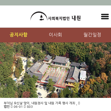
공지사항
이사회
월간일정
공지사항
부처님 오신날 맞이, 내원정사 및 내원 가족 행사 개최
법인
06-01
803